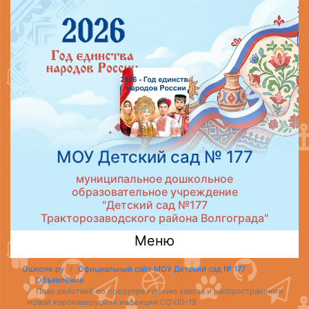
МОУ Детский сад № 177
муниципальное дошкольное
образовательное учреждение
"Детский сад №177
Тракторозаводского района Волгограда"
Меню
Ошколе.ру
Официальный сайт МОУ Детский сад № 177
Объявления
План действий по предупреждению завоза и распространения
новой коронавирусной инфекции COVID-19